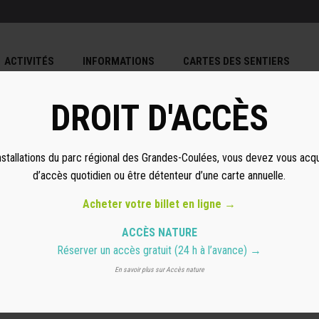
ACTIVITÉS
INFORMATIONS
CARTES DES SENTIERS
DROIT D'ACCÈS
nstallations du parc régional des Grandes-Coulées, vous devez vous acqu
d’accès quotidien ou être détenteur d’une carte annuelle.
Acheter votre billet en ligne →
ACCÈS NATURE
Réserver un accès gratuit
(24 h à l’avance) →
En savoir plus sur Accès nature