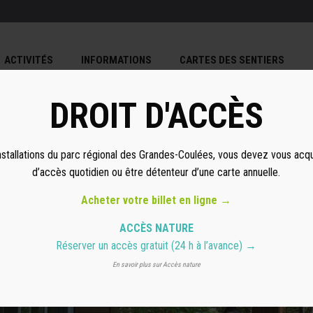
ACTIVITÉS
INFORMATIONS
CARTES DES SENTIERS
DROIT D'ACCÈS
nstallations du parc régional des Grandes-Coulées, vous devez vous acqu
d’accès quotidien ou être détenteur d’une carte annuelle.
Acheter votre billet en ligne →
ACCÈS NATURE
Réserver un accès gratuit
(24 h à l’avance) →
En savoir plus sur Accès nature