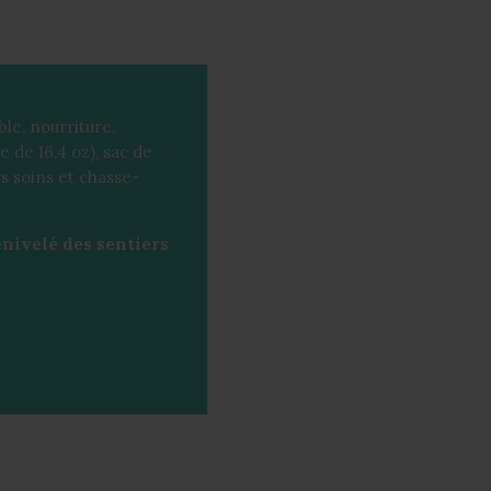
ble, nourriture,
 de 16,4 oz), sac de
s soins et chasse-
nivelé des sentiers