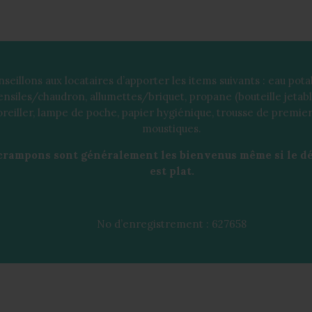
seillons aux locataires d’apporter les items suivants : eau pota
ensiles/chaudron, allumettes/briquet, propane (bouteille jetable
eiller, lampe de poche, papier hygiénique, trousse de premier
moustiques.
 crampons sont généralement les bienvenus même si le dé
est plat.
No d’enregistrement : 627658