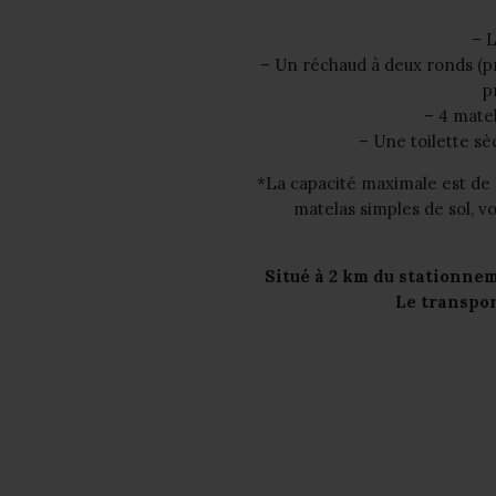
– L
– Un réchaud à deux ronds (p
p
– 4 matel
– Une toilette sè
*La capacité maximale est d
matelas simples de sol, v
Situé à 2 km du stationnem
Le transpor