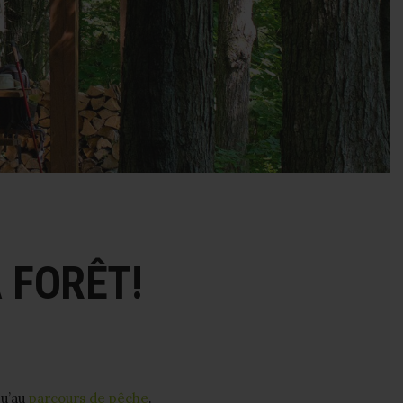
 FORÊT!
qu’au
parcours de pêche
.