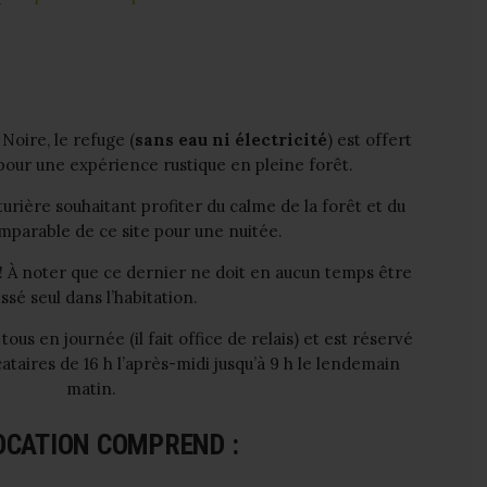
 Noire, le refuge (
sans eau ni électricité
) est offert
 pour une expérience rustique en pleine forêt.
nturière souhaitant profiter du calme de la forêt et du
parable de ce site pour une nuitée.
! À noter que ce dernier ne doit en aucun temps être
issé seul dans l’habitation.
ous en journée (il fait office de relais) et est réservé
cataires de 16 h l’après-midi jusqu’à 9 h le lendemain
matin.
OCATION COMPREND :