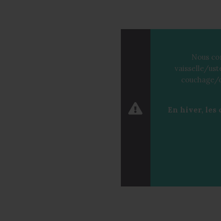
Nous con
vaisselle/ust
couchage/or
En hiver, les