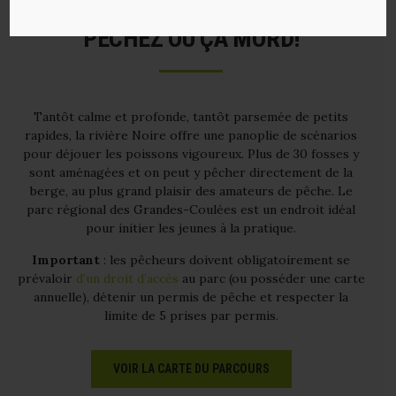
PÊCHEZ OÙ ÇA MORD!
Tantôt calme et profonde, tantôt parsemée de petits
rapides, la rivière Noire offre une panoplie de scénarios
pour déjouer les poissons vigoureux. Plus de 30 fosses y
sont aménagées et on peut y pêcher directement de la
berge, au plus grand plaisir des amateurs de pêche. Le
parc régional des Grandes-Coulées est un endroit idéal
pour initier les jeunes à la pratique.
Important
: les pêcheurs doivent obligatoirement se
prévaloir
d’un droit d’accès
au parc (ou posséder une carte
annuelle), détenir un permis de pêche et respecter la
limite de 5 prises par permis.
VOIR LA CARTE DU PARCOURS