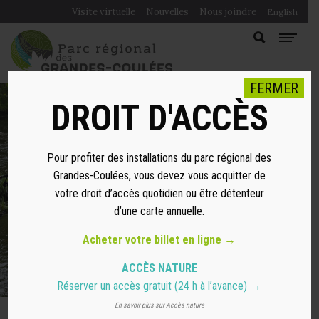
Visite virtuelle
Nouvelles
Nous joindre
English
FERMER
DROIT D'ACCÈS
Pour profiter des installations du parc régional des
PÊCHE
Grandes-Coulées, vous devez vous acquitter de
votre droit d’accès quotidien ou être détenteur
d’une carte annuelle.
Acheter votre billet en ligne →
ACCÈS NATURE
Réserver un accès gratuit
(24 h à l’avance) →
En savoir plus sur Accès nature