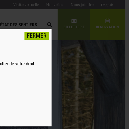
Visite virtuelle
Nouvelles
Nous joindre
English
ÉTAT DES SENTIERS
BILLETTERIE
RÉSERVATION
FERMER
itter de votre droit