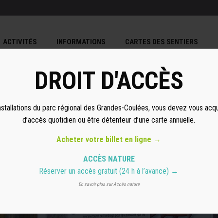
ACTIVITÉS
INFORMATIONS
CARTES DES SENTIERS
DROIT D'ACCÈS
nstallations du parc régional des Grandes-Coulées, vous devez vous acqu
d’accès quotidien ou être détenteur d’une carte annuelle.
Acheter votre billet en ligne →
ACCÈS NATURE
E
Réserver un accès gratuit
(24 h à l’avance) →
En savoir plus sur Accès nature