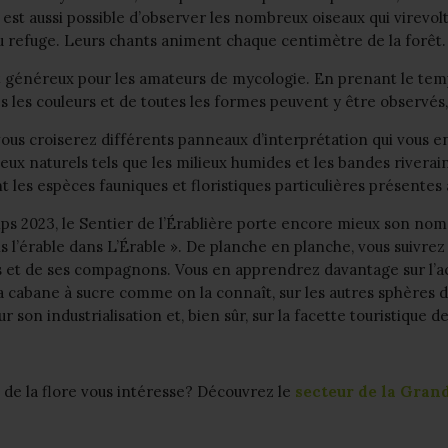
 il est aussi possible d’observer les nombreux oiseaux qui virev
u refuge. Leurs chants animent chaque centimètre de la forêt.
 généreux pour les amateurs de mycologie. En prenant le temps
les couleurs et de toutes les formes peuvent y être observés,
 vous croiserez différents panneaux d’interprétation qui vous
ieux naturels tels que les milieux humides et les bandes riverai
 les espèces fauniques et floristiques particulières présentes 
mps 2023, le Sentier de l’Érablière porte encore mieux son nom 
ois l’érable dans L’Érable ». De planche en planche, vous suivre
s et de ses compagnons. Vous en apprendrez davantage sur l’a
 cabane à sucre comme on la connaît, sur les autres sphères de 
r son industrialisation et, bien sûr, sur la facette touristique d
t de la flore vous intéresse? Découvrez le
secteur de la Grand